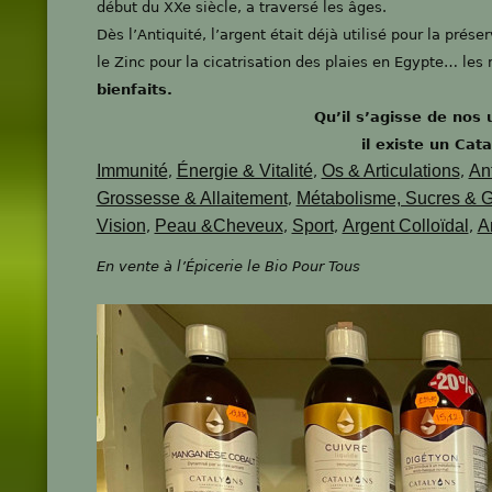
début du XXe siècle, a traversé les âges.
Dès l’Antiquité, l’argent était déjà utilisé pour la prése
le Zinc pour la cicatrisation des plaies en Egypte… les
bienfaits.
Qu’il s’agisse de nos 
i
l existe un Cat
Immunité
Énergie & Vitalité
Os & Articulations
An
,
,
,
Grossesse & Allaitement
Métabolisme, Sucres & G
,
Vision
Peau &Cheveux
Sport
Argent Colloïdal
A
,
,
,
,
En vente à l’Épicerie le Bio Pour Tous