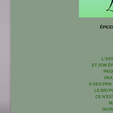
ÉPICE
L'
ASS
ET SON ÉP
PRO
VRA
À DES PRIX
LE BIO 
CE N'ES
M
OUVE